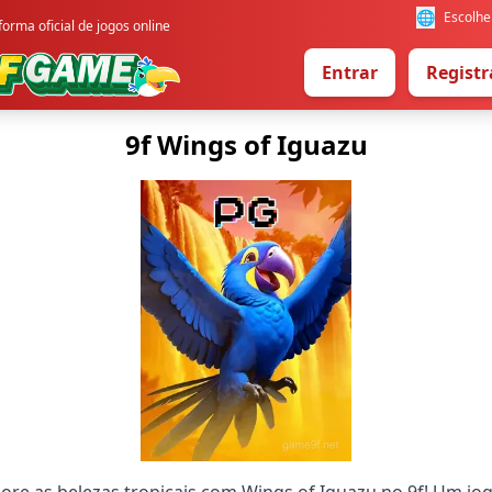
🌐
Escolhe
forma oficial de jogos online
Entrar
Registr
9f Wings of Iguazu