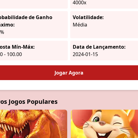
4000x
obabilidade de Ganho
Volatilidade:
ximo:
Média
5%
osta Mín-Máx:
Data de Lançamento:
0 - 100.00
2024-01-15
Jogar Agora
os Jogos Populares