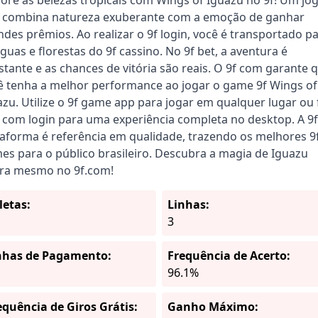
lore as belezas tropicais com Wings of Iguazu no 9f! Um jo
 combina natureza exuberante com a emoção de ganhar
ndes prêmios. Ao realizar o 9f login, você é transportado p
guas e florestas do 9f cassino. No 9f bet, a aventura é
stante e as chances de vitória são reais. O 9f com garante 
ê tenha a melhor performance ao jogar o game 9f Wings of
azu. Utilize o 9f game app para jogar em qualquer lugar ou 
f com login para uma experiência completa no desktop. A 9f
taforma é referência em qualidade, trazendo os melhores 9
es para o público brasileiro. Descubra a magia de Iguazu
ra mesmo no 9f.com!
letas:
Linhas:
3
nhas de Pagamento:
Frequência de Acerto:
96.1%
equência de Giros Grátis:
Ganho Máximo: