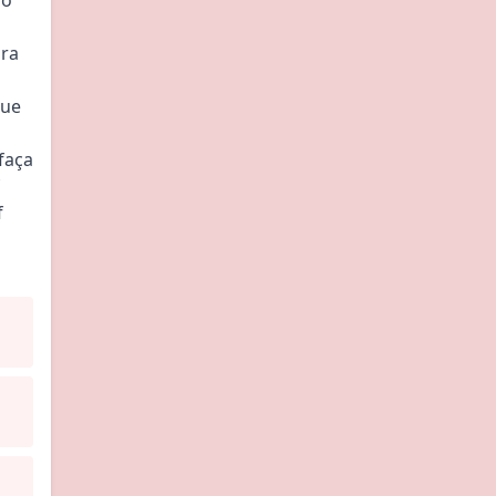
go
ara
que
faça
f