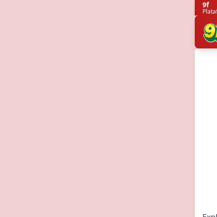
9f
Plata