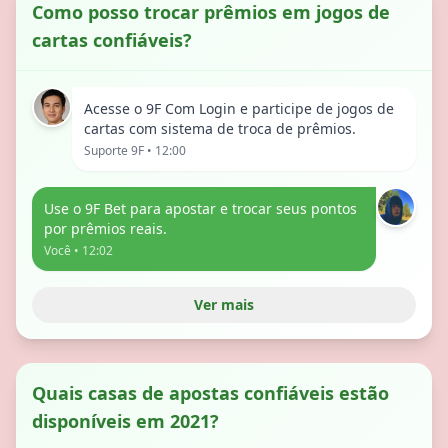
Como posso trocar prêmios em jogos de
cartas confiáveis?
Acesse o 9F Com Login e participe de jogos de
cartas com sistema de troca de prêmios.
Suporte 9F • 12:00
Use o 9F Bet para apostar e trocar seus pontos
por prêmios reais.
Você • 12:02
Ver mais
Quais casas de apostas confiáveis estão
disponíveis em 2021?