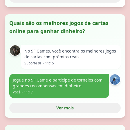
Quais são os melhores jogos de cartas
online para ganhar dinheiro?
No 9F Games, você encontra os melhores jogos
de cartas com prêmios reais.
Suporte 9F • 11:15
Jogue no 9F Game e participe de torneios com
grandes recompensas em dinheiro.
Você • 11:17
Ver mais