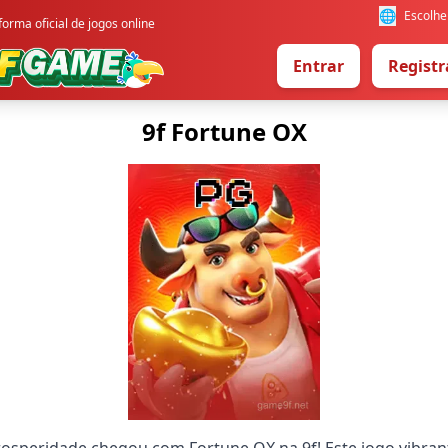
🌐
Escolhe
forma oficial de jogos online
Entrar
Registr
9f Fortune OX