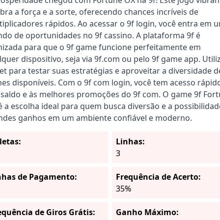
rosperidade chegou com Fortune OX na 9f! Este jogo vibran
bra a força e a sorte, oferecendo chances incríveis de
tiplicadores rápidos. Ao acessar o 9f login, você entra em 
do de oportunidades no 9f cassino. A plataforma 9f é
mizada para que o 9f game funcione perfeitamente em
quer dispositivo, seja via 9f.com ou pelo 9f game app. Utili
et para testar suas estratégias e aproveitar a diversidade d
es disponíveis. Com o 9f com login, você tem acesso rápid
 saldo e às melhores promoções do 9f com. O game 9f For
é a escolha ideal para quem busca diversão e a possibilidad
ndes ganhos em um ambiente confiável e moderno.
letas:
Linhas:
3
nhas de Pagamento:
Frequência de Acerto:
35%
equência de Giros Grátis:
Ganho Máximo: